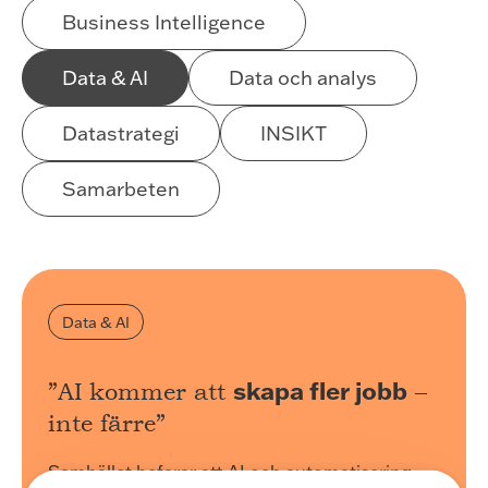
Business Intelligence
Data & AI
Data och analys
Datastrategi
INSIKT
Samarbeten
Data & AI
skapa fler jobb
”AI kommer att
–
inte färre”
Samhället befarar att AI och automatisering