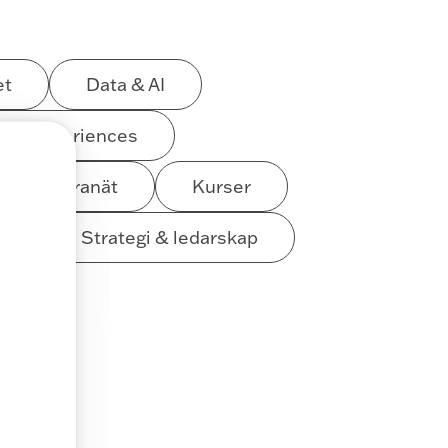
et
Data & AI
ital experiences
Intranät
Kurser
g
Strategi & ledarskap