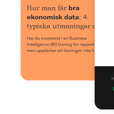
bra
Hur man får
ekonomisk data
: 4
typiska utmaningar och
hur man löser dem
Har du investerat i en Business
Intelligence (BI) lösning för rapportering,
men upptäcker att lösningen inte fungerar
optimalt i den dagliga verksamheten? Eller
är du på väg att påbörja din BI-resa, men
förstår inte helt tekniken bakom och
språket IT använder? Vi ger dig 4 konkreta
N
tips!