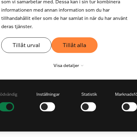
som vi samarbetar med. Dessa kan i sin tur kombinera
informationen med annan information som du har
tillhandahållit eller som de har samlat in när du har använt
deras tjänster.
Tillåt urval
Tillåt alla
Visa detaljer
ödvändig
Inställningar
Statistik
Marknadsfö
Nödvändig
Nödvändiga cookies låter dig använda webbplatsen genom att
aktivera grundläggande funktioner, såsom sidnavigering och
åtkomst till säkra områden på webbplatsen. Webbplatsen
fungerar inte korrekt utan dessa cookies.
Inställningar