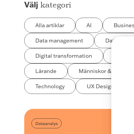
Välj
kategori
Alla artiklar
AI
Busines
Data management
Data och a
Digital transformation
Enginee
Lärande
Människor & kultur
Technology
UX Design
Dataanalys