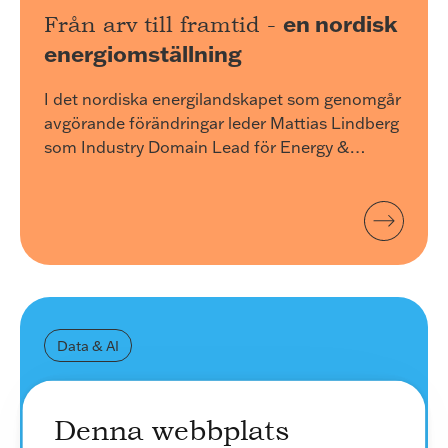
en nordisk
Från arv till framtid -
energiomställning
I det nordiska energilandskapet som genomgår
avgörande förändringar leder Mattias Lindberg
som Industry Domain Lead för Energy &
Utilities på twoday. Hans roll kretsar kring att
hjälpa energibolag i de nordiska länderna att
modernisera sina digitala ekosystem. Vi satte
oss ner med Mattias som de...
Data & AI
Nyckelfaktorer för en
Denna webbplats
implementering av
framgångsrik