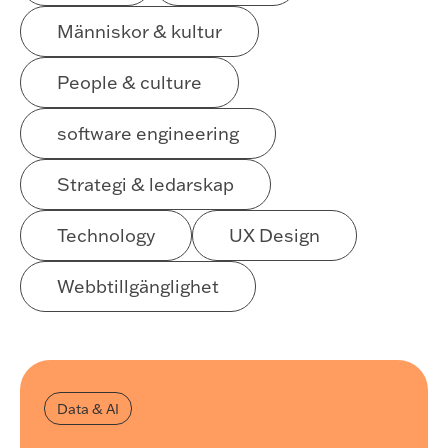
Människor & kultur
People & culture
software engineering
Strategi & ledarskap
Technology
UX Design
Webbtillgänglighet
Data & AI